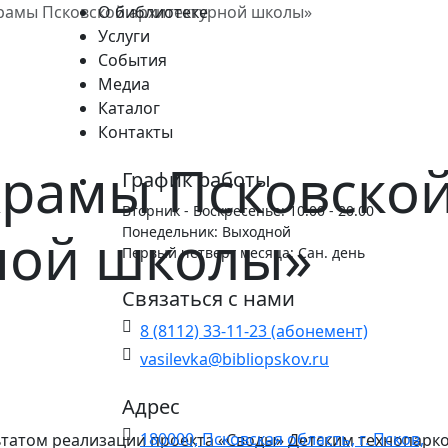
рамы Псковской архитектурной школы»
О библиотеке
Услуги
События
Медиа
Каталог
Контакты
Храмы Псковско
График работы
Вторник - Воскресенье: 10.00 - 20.00
ной школы»
Понедельник: Выходной
Первый четверг месяца: Сан. день
Связаться с нами
8 (8112) 33-11-23 (абонемент)
vasilevka@bibliopskov.ru
Адрес
180000, Псковская область, г. Псков,
ьтатом реализации проекта «Своды» Детским технопарк