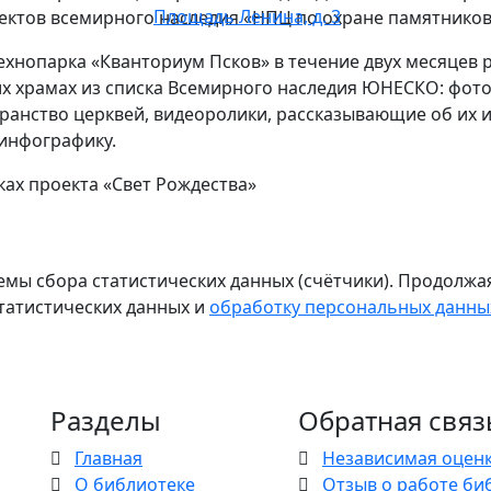
Площадь Ленина, д. 3
ктов всемирного наследия «НПЦ по охране памятников»
хнопарка «Кванториум Псков» в течение двух месяцев 
их храмах из списка Всемирного наследия ЮНЕСКО: фо
ранство церквей, видеоролики, рассказывающие об их и
 инфографику.
ках проекта «Свет Рождества»
емы сбора статистических данных (счётчики). Продолжая
статистических данных и
обработку персональных данны
Разделы
Обратная связ
Главная
Независимая оценк
О библиотеке
Отзыв о работе би