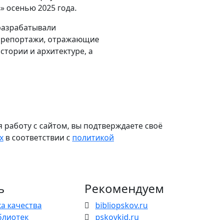
 осенью 2025 года.
разрабатывали
торепортажи, отражающие
стории и архитектуре, а
 работу с сайтом, вы подтверждаете своё
х
в соответствии с
политикой
ь
Рекомендуем
а качества
bibliopskov.ru
блиотек
pskovkid.ru