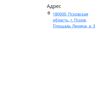
Адрес
Электронный каталог
180000, Псковская
Электронный каталог статей
область, г. Псков,
Площадь Ленина, д. 3
Фонд электронных документов
Фонд редких и ценных документов
Все
Книги с автографами
Библиотека О. А. Калкина
Редкая книга
База данных ведется с 2014 года и включает
библиографические записи на печатные издания и/
или коллекции, обладающие особым историко-
культурным, мемориальным значением и