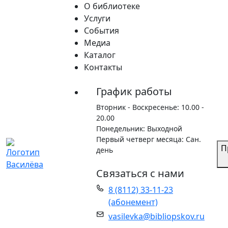
Skip
О библиотеке
to
Услуги
content
События
Медиа
Каталог
Контакты
Главная
Каталог
График работы
Вторник - Воскресенье: 10.00 -
20.00
Понедельник: Выходной
Первый четверг месяца: Сан.
П
день
Связаться с нами
8 (8112) 33-11-23
(абонемент)
Список новых поступлений
vasilevka@bibliopskov.ru