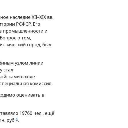
е наследие XII–XIX вв.,
итории РСФСР. Его
ие промышленности и
Вопрос о том,
истический город, был
плённым узлом линии
у стал
ойсками в ходе
 специальная комиссия.
ходимо оценивать в
ставляло 19760 чел., ещё
4
лн. руб
.