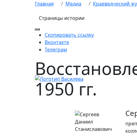
Skip
Главная
Медиа
Краеведческий ж
to
content
Страницы истории
Скопировать ссылку
Вконтакте
Телеграм
Восстановле
1950 гг.
Се
преп
колл