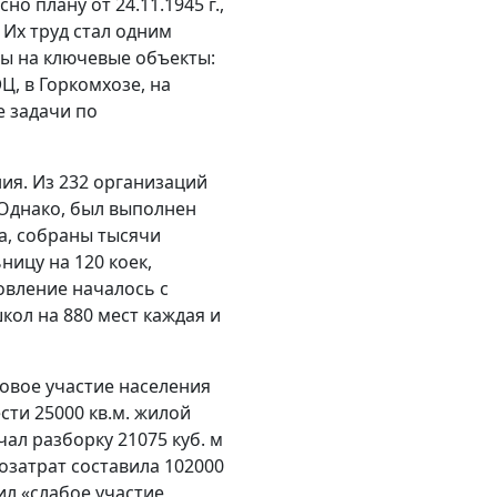
 плану от 24.11.1945 г.,
 Их труд стал одним
ы на ключевые объекты:
Ц, в Горкомхозе, на
е задачи по
ния. Из 232 организаций
 Однако, был выполнен
а, собраны тысячи
ницу на 120 коек,
овление началось с
кол на 880 мест каждая и
совое участие населения
сти 25000 кв.м. жилой
ал разборку 21075 куб. м
озатрат составила 102000
ил «слабое участие