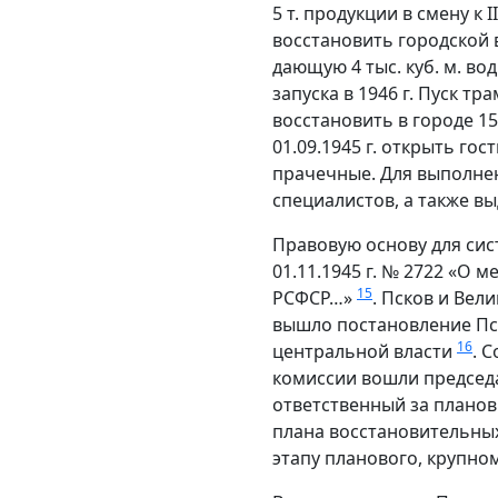
5 т. продукции в смену к
восстановить городской в
дающую 4 тыс. куб. м. в
запуска в 1946 г. Пуск тра
восстановить в городе 1
01.09.1945 г. открыть гос
прачечные. Для выполне
специалистов, а также в
Правовую основу для си
01.11.1945 г. № 2722 «О
15
РСФСР…»
. Псков и Вел
вышло постановление Пск
16
центральной власти
. 
комиссии вошли председа
ответственный за планов
плана восстановительных
этапу планового, крупно