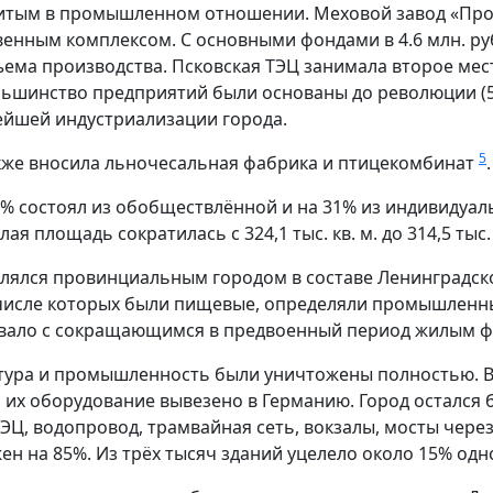
витым в промышленном отношении. Меховой завод «Пр
нным комплексом. С основными фондами в 4.6 млн. руб
ема производства. Псковская ТЭЦ занимала второе мес
Большинство предприятий были основаны до революции (5
ейшей индустриализации города.
5
акже вносила льночесальная фабрика и птицекомбинат
.
% состоял из обобществлённой и на 31% из индивидуал
я площадь сократилась с 324,1 тыс. кв. м. до 314,5 тыс. 
лялся провинциальным городом в составе Ленинградск
 числе которых были пищевые, определяли промышленны
овало с сокращающимся в предвоенный период жилым 
уктура и промышленность были уничтожены полностью. 
 их оборудование вывезено в Германию. Город остался б
Ц, водопровод, трамвайная сеть, вокзалы, мосты через 
н на 85%. Из трёх тысяч зданий уцелело около 15% од