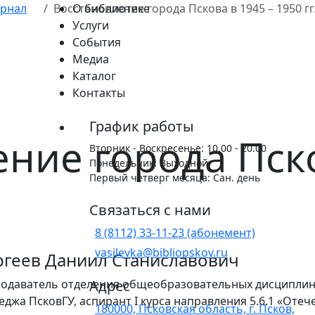
урнал
Восстановление города Пскова в 1945 – 1950 гг
О библиотеке
Услуги
События
Медиа
Каталог
Контакты
График работы
ние города Пско
Вторник - Воскресенье: 10.00 - 20.00
Понедельник: Выходной
Первый четверг месяца: Сан. день
Связаться с нами
8 (8112) 33-11-23 (абонемент)
vasilevka@bibliopskov.ru
ргеев Даниил Станиславович
одаватель отделения общеобразовательных дисциплин
Адрес
еджа ПсковГУ, аспирант I курса направления 5.6.1 «Оте
180000, Псковская область, г. Псков,