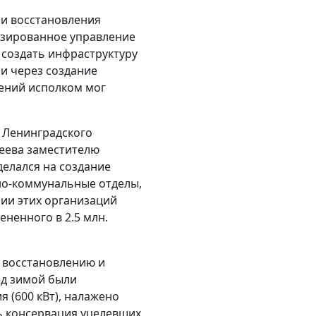
 и восстановления
изированное управление
 создать инфраструктуру
и через создание
шений исполком мог
а Ленинградского
еева заместителю
 делался на создание
но-коммунальные отделы,
ии этих организаций
ененного в 2.5 млн.
 восстановлению и
ед зимой были
 (600 кВт), налажено
ь консервация уцелевших