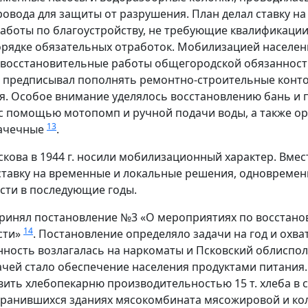
овода для защиты от разрушения. План делал ставку н
Работы по благоустройству, не требующие квалификации
орядке обязательных отработок. Мобилизацией населен
о восстановительные работы общегородской обязаннос
 предписывал пополнять ремонтно-строительные конто
. Особое внимание уделялось восстановлению бань и 
с помощью мотопомп и ручной подачи воды, а также о
13
рачечные
.
кова в 1944 г. носили мобилизационный характер. Вм
 ставку на временные и локальные решения, одновреме
сти в последующие годы.
 принял постановление №3 «О мероприятиях по восстанов
14
сти»
. Постановление определяло задачи на год и охв
нность возлагалась на наркоматы и Псковский облиспо
ачей стало обеспечение населения продуктами питания.
ть хлебопекарню производительностью 15 т. хлеба в сутки
охранившихся зданиях мясокомбината мясожировой и к