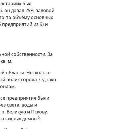
олетарий» был
. он давал 29% валовой
то по объёму основных
 предприятий из 9) и
ьной собственности. За
кв. м.
ой области. Несколько
й облик города. Однако
фондом.
Все предприятия были
ез света, воды и
р. Великую и Пскову.
6
ноэтажных домов
.