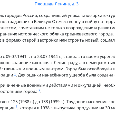
Площадь Ленина, д. 3
х городов России, сохранивший уникальное архитектурно
 пострадавших в Великую Отечественную войну на терр
роцессом, сочетавшим не только возрождение и развит
хранение исторического облика средневекового города. 
д в формах старой застройки или строить новый, социал
 09.07.1941 г. по 23.07.1944 г., став за это время укре
жное значение как ключ к Ленинграду, а в немецком тыл
йственным и военным центром. Город был освобождён в
1
ерации
. Для оценки нанесённого ущерба была создана
ричиненные военными действиями и оккупацией, необ
2
состоянием города
.
 с 125 (1938 г.) до 133 (1939 г.). Трудовое население со
3
перации
, которая в 1938 г. выпустила продукции на 30 м