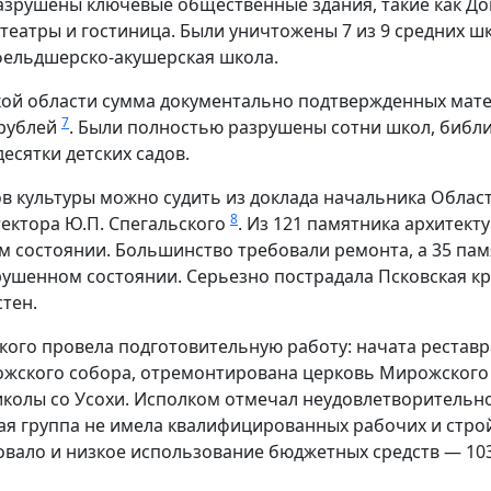
азрушены ключевые общественные здания, такие как До
театры и гостиница. Были уничтожены 7 из 9 средних шк
фельдшерско-акушерская школа.
ской области сумма документально подтвержденных мат
7
 рублей
. Были полностью разрушены сотни школ, библи
есятки детских садов.
в культуры можно судить из доклада начальника Облас
8
ектора Ю.П. Спегальского
. Из 121 памятника архитект
 состоянии. Большинство требовали ремонта, а 35 памя
азрушенном состоянии. Серьезно пострадала Псковская к
стен.
кого провела подготовительную работу: начата реставр
ожского собора, отремонтирована церковь Мирожского
иколы со Усохи. Исполком отмечал неудовлетворительн
я группа не имела квалифицированных рабочих и стро
вало и низкое использование бюджетных средств — 103,5