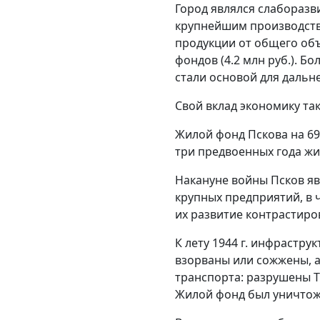
Город являлся слабораз
крупнейшим производстве
продукции от общего объ
фондов (4.2 млн руб.). 
стали основой для дальн
Свой вклад экономику т
Жилой фонд Пскова на 69
три предвоенных года жила
Накануне войны Псков яв
крупных предприятий, в
их развитие контрастир
К лету 1944 г. инфрастр
взорваны или сожжены, а
транспорта: разрушены ТЭ
Жилой фонд был уничтоже