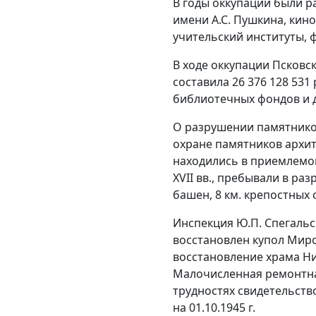
В годы оккупации были р
имени А.С. Пушкина, кино
учительский институты, 
В ходе оккупации Псков
составила 26 376 128 531
библиотечных фондов и д
О разрушении памятнико
охране памятников архит
находились в приемлемом
XVII вв., пребывали в р
башен, 8 км. крепостных 
Инспекция Ю.П. Спегальс
восстановлен купол Мир
восстановление храма Н
Малочисленная ремонтна
трудностях свидетельство
на 01.10.1945 г.