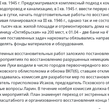
 III кв. 1945 г. Предусматривался комплексный подход к 
одопровод и канализацию, в I кв. 1945 г. ввести перву
оды в сутки, начать подготовительные работы по восста
мвая планировался на III кв. 1946 г., однако так и не сос
5 тысяч кв.м. жилой площади и отремонтировать дома на
тиницу «Октябрьская» на 200 мест, к 01.04 – две бани на 
ния поставленных задач наркоматы обязывались направ
ыделять фонды материалов и оборудования.
стемных восстановительных работ заложило постановле
 мероприятиях по восстановлению разрушенных немецки
икие Луки входили в число городов первоочередного восс
овского облисполкома и обкома ВКП(б), ставшее откл
Создавалась комиссия для разработки мер по восстановл
тель горисполкома Исаков, председатель Псковского о
ые вопросы Ларин. В течение ноября комиссия должна 
 мероприятий. План знаменует переход от экстренных ме
масштабного и организованного восстановления конца 1