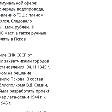
коммунальной сфере:
ю очередь водопровода,
новлению ТЭЦ с планом
тоялся. Следовало
 1 млн. рублей. К
410 мест, а также ручные
лять в Псков
ние СНК СССР от
ми захватчиками городов
тановления. 04.11.1945 г.
иком на решение
ению Пскова. В состав
блисполкома В.Д. Семин,
была разработать проект
р лета-осени 1944 г. к
945 г.