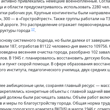
активно привлекались немецкие военнопленные. Согласно
да и области предусматривалось использовать 2280 чел.
тки рабочих рук. Крупные контингенты были направлен
», 300 — в «Горстройтрест». Также группы работали на ТЭ
ой дороге. Это распределение отражает первоочередны
17
руктуры города
.
 основу системного подхода, но были далеки от заверше
вали 187, отработав 81122 человеко-дня вместо 109756.
оведена весенняя очистка города, разобрано 102 завал
ов. В 1945 г. планировалось восстановить детскую боль
а и пункт скорой помощи. В сфере образования восстан
го института, педагогического училища, двух средних ш
более амбициозные цели, сохраняя главный ресурс — мас
закреплялись конкретные объекты с главной задачей вве
ций должны были расчищать завалы. Объём работ включ
ев и меры по благоустройству города. Общая норма труд
ленум городского комитета ВКП(б) в марте 1946 г. отмет