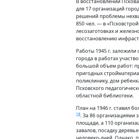
В восстановлении Пскова 
для 17 организаций горо
решений проблемы нехва
850 чел. — в «Псковстрой
лесозаготовках и железн
восстановлению инфраст
Работы 1945 г. заложили
города в работах участво
большой объем работ: пр
пригодных стройматериал
поликлинику, дом ребенк
Псковского педагогическо
областной библиотеки.
План на 1946 г. ставил 
18
. За 86 организациями 
площади, а 110 организа
завалов, посадку деревь
человеко-дней. Однако, п