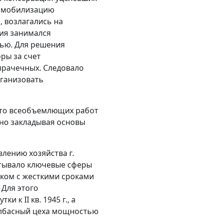
а мобилизацию
, возлагались на
ия занимался
тью. Для решения
ры за счет
прачечных. Следовало
рганизовать
есто всеобъемлющих работ
нно закладывая основы
лению хозяйства г.
атывало ключевые сферы
лком с жесткими сроками
 Для этого
 к II кв. 1945 г., а
олбасный цеха мощностью