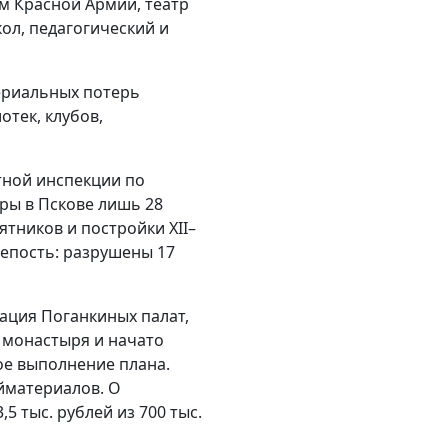
м Красной Армии, театр
ол, педагогический и
ериальных потерь
отек, клубов,
тной инспекции по
уры в Пскове лишь 28
тников и постройки XII–
репость: разрушены 17
ация Поганкиных палат,
 монастыря и начато
ое выполнение плана.
йматериалов. О
 тыс. рублей из 700 тыс.