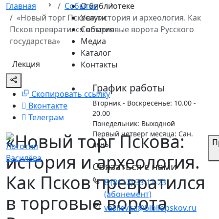
Skip
Главная
События
О библиотеке
to
«Новый торг Пскова: история и археология. Как
Услуги
content
Псков превратился в торговые ворота Русского
События
государства»
Медиа
Каталог
Лекция
Контакты
График работы
Скопировать ссылку
Вторник - Воскресенье: 10.00 -
Вконтакте
20.00
Телеграм
Понедельник: Выходной
Первый четверг месяца: Сан.
«Новый торг Пскова:
П
день
история и археология.
Связаться с нами
Как Псков превратился
8 (8112) 33-11-23
(абонемент)
в торговые ворота
vasilevka@bibliopskov.ru