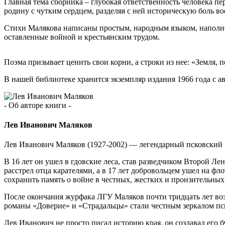
Главная тема сборника – глубокая ответственность человека п
родину с чутким сердцем, разделяя с ней историческую боль во
Стихи Малякова написаны простым, народным языком, наполне
оставленные войной и крестьянским трудом.
Поэма призывает ценить свои корни, а строки из нее: «Земля,
В нашей библиотеке хранится экземпляр издания 1966 года с а
- Об авторе книги -
Лев Иванович Маляков
Лев Иванович Маляков (1927-2002) — легендарный псковский 
В 16 лет он ушел в гдовские леса, став разведчиком Второй 
расстрел отца карателями, а в 17 лет добровольцем ушел на ф
сохранить память о войне в честных, жестких и пронзительных
После окончания журфака ЛГУ Маляков почти тридцать лет воз
романы «Доверие» и «Страдальцы» стали честным зеркалом пс
Лев Иванович не просто писал историю края, он создавал его 