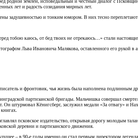
еред родной землей, исповедальный и честный диалог с Псковщи
енных лет и радость созидания мирных лет.
ны задушевностью и тонким юмором. В них тесно переплетаютс
 перед тобою каюсь, от бед твоих не отрекаюсь…» стали настоя
втографом Льва Ивановича Малякова, оставленного его рукой в а
писатель и фронтовик, чья жизнь была наполнена подлинным др
Ленинградской партизанской бригады. Мальчишка совершал смер
лот. Он штурмовал Кёнигсберг, заслужил медали «За отвагу» и Н
 книгах.
главлял псковское издательство, открывая дорогу молодым тала
ковской деревни и партизанского движения.
будущее – в 90-е годы именно он стал первым директором легенд