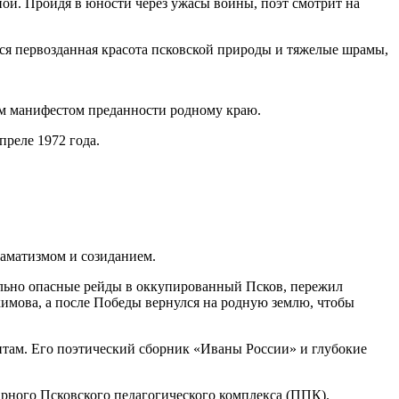
ной. Пройдя в юности через ужасы войны, поэт смотрит на
я первозданная красота псковской природы и тяжелые шрамы,
щим манифестом преданности родному краю.
преле 1972 года.
аматизмом и созиданием.
тельно опасные рейды в оккупированный Псков, пережил
ахимова, а после Победы вернулся на родную землю, чтобы
нтам. Его поэтический сборник «Иваны России» и глубокие
арного Псковского педагогического комплекса (ППК).