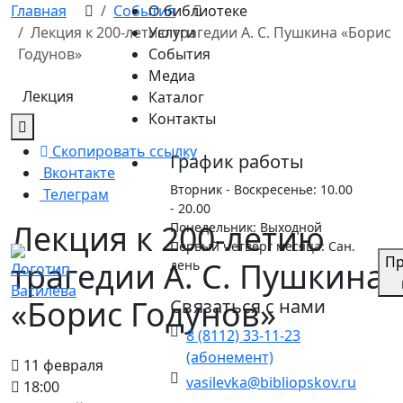
Skip
Главная
События
О библиотеке
to
Лекция к 200-летию трагедии А. С. Пушкина «Борис
Услуги
content
Годунов»
События
Медиа
Лекция
Каталог
Контакты
Скопировать ссылку
График работы
Вконтакте
Вторник - Воскресенье: 10.00
Телеграм
- 20.00
Лекция к 200-летию
Понедельник: Выходной
Первый четверг месяца: Сан.
Пр
трагедии А. С. Пушкина
день
«Борис Годунов»
Связаться с нами
8 (8112) 33-11-23
(абонемент)
11 февраля
vasilevka@bibliopskov.ru
18:00