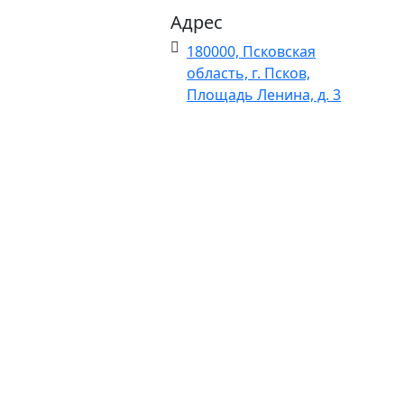
Адрес
Электронный каталог
180000, Псковская
Электронный каталог статей
область, г. Псков,
Площадь Ленина, д. 3
Фонд электронных документов
Фонд редких и ценных документов
Статьи
Краеведение
XXI век – без наркотиков
История вещей
Электронный каталог статей включает
библиографические записи статей из
периодических изданий: газет, журналов и
сборников. Пополняется ежемесячно. Ведется с 2011