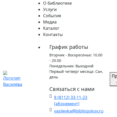
Skip
О библиотеке
to
Услуги
content
События
Медиа
Каталог
Контакты
Главная
Каталог
График работы
Вторник - Воскресенье: 10.00
- 20.00
Понедельник: Выходной
Первый четверг месяца: Сан.
Пр
день
Связаться с нами
8 (8112) 33-11-23
(абонемент)
Список новых поступлений
vasilevka@bibliopskov.ru